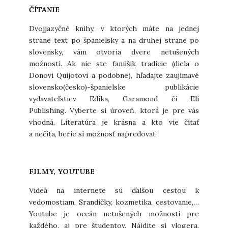
ČÍTANIE
Dvojjazyčné knihy, v ktorých máte na jednej
strane text po španielsky a na druhej strane po
slovensky, vám otvoria dvere netušených
možností. Ak nie ste fanúšik tradície (diela o
Donovi Quijotovi a podobne), hľadajte zaujímavé
slovensko(česko)-španielske publikácie
vydavateľstiev Edika, Garamond či Eli
Publishing. Vyberte si úroveň, ktorá je pre vás
vhodná. Literatúra je krásna a kto vie čítať
a nečíta, berie si možnosť napredovať.
FILMY, YOUTUBE
Videá na internete sú ďalšou cestou k
vedomostiam. Srandičky, kozmetika, cestovanie,…
Youtube je oceán netušených možností pre
každého, aj pre študentov. Nájdite si vlogera,