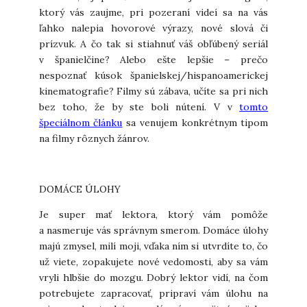
ktorý vás zaujme, pri pozeraní videí sa na vás
ľahko nalepia hovorové výrazy, nové slová či
prízvuk. A čo tak si stiahnuť váš obľúbený seriál
v španielčine? Alebo ešte lepšie – prečo
nespoznať kúsok španielskej/hispanoamerickej
kinematografie? Filmy sú zábava, učíte sa pri nich
bez toho, že by ste boli nútení. V v
tomto
špeciálnom článku
sa venujem konkrétnym tipom
na filmy rôznych žánrov.
DOMÁCE ÚLOHY
Je super mať lektora, ktorý vám pomôže
a nasmeruje vás správnym smerom. Domáce úlohy
majú zmysel, milí moji, vďaka ním si utvrdíte to, čo
už viete, zopakujete nové vedomosti, aby sa vám
vryli hlbšie do mozgu. Dobrý lektor vidí, na čom
potrebujete zapracovať, pripraví vám úlohu na