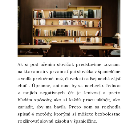
Ak si pod učením slovíčok predstavíme zoznam,
na ktorom sú v prvom stĺpci slovíčka v španielčine
a vedľa preložené, nuž, človek si radšej nechá zájsť
chuť… Úprimne, ani mne by sa nechcelo. Jednou
z mojich negatívnych čŕt je lenivosť a preto
hľadám spôsoby, ako si každú prácu uľahčiť, ako
zariadiť, aby ma bavila. Preto som sa rozhodla
spísať 4 metódy, ktorými si môžete bezbolestne
rozširovať slovnú zásobu v španielčine.