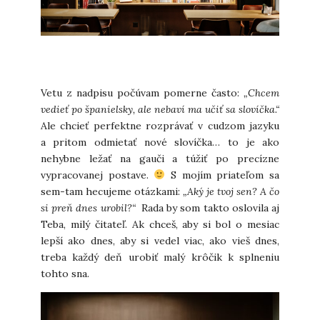
Vetu z nadpisu počúvam pomerne často:
„Chcem
vedieť po španielsky, ale nebaví ma učiť sa slovíčka.“
Ale chcieť perfektne rozprávať v cudzom jazyku
a pritom odmietať nové slovíčka… to je ako
nehybne ležať na gauči a túžiť po precízne
vypracovanej postave.
S mojím priateľom sa
sem-tam hecujeme otázkami:
„Aký je tvoj sen? A čo
si preň dnes urobil?“
Rada by som takto oslovila aj
Teba, milý čitateľ. Ak chceš, aby si bol o mesiac
lepší ako dnes, aby si vedel viac, ako vieš dnes,
treba každý deň urobiť malý krôčik k splneniu
tohto sna.