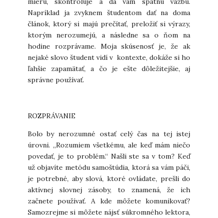
mieru, skontroluje a dá vám spätnú väzbu.
Napríklad ja zvyknem študentom dať na doma
článok, ktorý si majú prečítať, preložiť si výrazy,
ktorým nerozumejú, a následne sa o ňom na
hodine rozprávame. Moja skúsenosť je, že ak
nejaké slovo študent vidí v kontexte, dokáže si ho
ľahšie zapamätať, a čo je ešte dôležitejšie, aj
správne používať.
ROZPRÁVANIE
Bolo by nerozumné ostať celý čas na tej istej
úrovni. „Rozumiem všetkému, ale keď mám niečo
povedať, je to problém.“ Našli ste sa v tom? Keď
už objavíte metódu samoštúdia, ktorá sa vám páči,
je potrebné, aby slová, ktoré ovládate, prešli do
aktívnej slovnej zásoby, to znamená, že ich
začnete používať. A kde môžete komunikovať?
Samozrejme si môžete nájsť súkromného lektora,