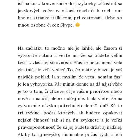
ísť na kurz konverzácie do jazykovky, zúčastniť sa
jazykových večerov v kaviarňach či baroch, on-
line na stránke italki.com, pri cestovaní, alebo so
mnou osobne či cez Skype.
Na začiatku to možno nie je ľahké, ale časom si
vytvoríte rutinu a verte mi, že sa budete veľmi
tešiť z vlastnej šikovnosti. Šťastie neznamená veľa
vlastniť, ale veľa vedieť. To, čo máte v hlave, je váš
najväčší poklad. Ja si myslím, že veta „nemám čas“
je len výhovorka. Pár minút denne sa dá nájsť vždy,
je to o tom, či chcete, či je vašou prioritou niečo
nové sa naučiť, alebo radšej nie. Inak, viete, že na
vytvorenie návyku potrebujete len 21 dní? Sú to
tri týždne, počas ktorých, ak budete opakovať
nejakú činnosť, tak si na ňu zvyknete a je veľká
pravdepodobnosť, že sa jej budete držať aj naďalej.
Ak by to aj nevyšlo, minimálne počas tých troch