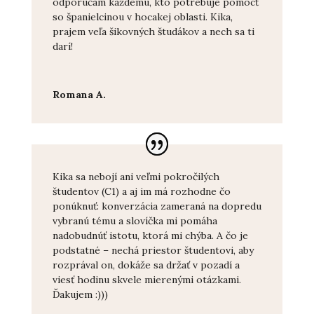
odporúčam každému, kto potrebuje pomôcť
so španielcinou v hocakej oblasti. Kika,
prajem veľa šikovných študákov a nech sa ti
darí!
Romana A.
Kika sa nebojí ani veľmi pokročilých
študentov (C1) a aj im má rozhodne čo
ponúknuť: konverzácia zameraná na dopredu
vybranú tému a slovíčka mi pomáha
nadobudnúť istotu, ktorá mi chýba. A čo je
podstatné – nechá priestor študentovi, aby
rozprával on, dokáže sa držať v pozadí a
viesť hodinu skvele mierenými otázkami.
Ďakujem :)))