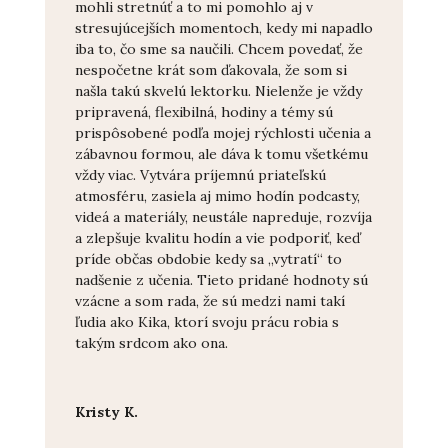
mohli stretnúť a to mi pomohlo aj v
stresujúcejších momentoch, kedy mi napadlo
iba to, čo sme sa naučili. Chcem povedať, že
nespočetne krát som ďakovala, že som si
našla takú skvelú lektorku. Nielenže je vždy
pripravená, flexibilná, hodiny a témy sú
prispôsobené podľa mojej rýchlosti učenia a
zábavnou formou, ale dáva k tomu všetkému
vždy viac. Vytvára príjemnú priateľskú
atmosféru, zasiela aj mimo hodín podcasty,
videá a materiály, neustále napreduje, rozvíja
a zlepšuje kvalitu hodín a vie podporiť, keď
príde občas obdobie kedy sa „vytratí“ to
nadšenie z učenia. Tieto pridané hodnoty sú
vzácne a som rada, že sú medzi nami takí
ľudia ako Kika, ktorí svoju prácu robia s
takým srdcom ako ona.
Kristy K.