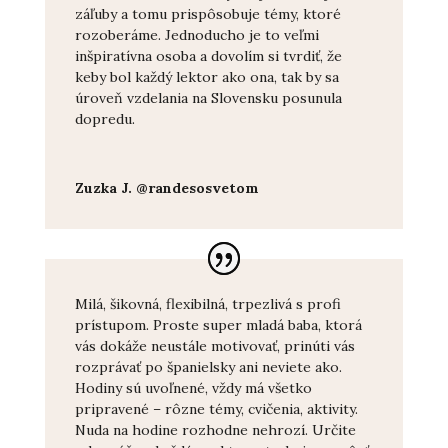
záľuby a tomu prispôsobuje témy, ktoré
rozoberáme. Jednoducho je to veľmi
inšpiratívna osoba a dovolím si tvrdiť, že
keby bol každý lektor ako ona, tak by sa
úroveň vzdelania na Slovensku posunula
dopredu.
Zuzka J. @randesosvetom
Milá, šikovná, flexibilná, trpezlivá s profi
prístupom. Proste super mladá baba, ktorá
vás dokáže neustále motivovať, prinúti vás
rozprávať po španielsky ani neviete ako.
Hodiny sú uvoľnené, vždy má všetko
pripravené – rôzne témy, cvičenia, aktivity.
Nuda na hodine rozhodne nehrozí. Určite