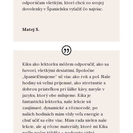
odporúčam všetkým, ktorí chcú zo svojej
dovolenky v Španielsku vyťažiť čo najviac.
Matej S.
Kiku ako lektorku môžem odporučiť, ako sa
hovorí, všetkými desiatimi. Spoločne
„španielčinujeme“ už viac ako rok a pol. Naše
hodiny sú veľmi príjemné, ako stretnutie s
dobrou priateľkou pri šálke kávy, navyše v
jazyku, ktorý obe milujeme. Kika je
fantastická lektorka, naše lekcie sú
zaujímavé, dynamické a rôznorodé, po
našich hodinách mám vždy veľa energie a
chuť učiť sa ešte viac. Mám rada nielen naše
lekcie, ale aj rôzne materiály, ktoré mi Kika
pošle počas týždňa – podcasty, videá,