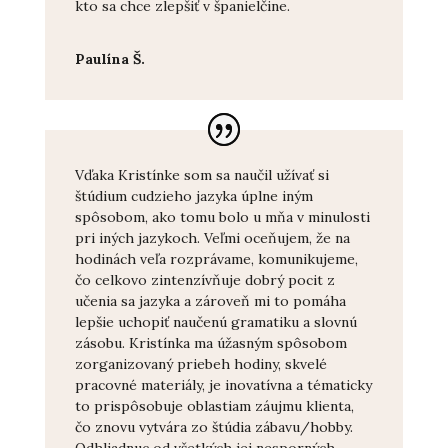
kto sa chce zlepšiť v španielčine.
Paulína Š.
Vďaka Kristínke som sa naučil užívať si
štúdium cudzieho jazyka úplne iným
spôsobom, ako tomu bolo u mňa v minulosti
pri iných jazykoch. Veľmi oceňujem, že na
hodinách veľa rozprávame, komunikujeme,
čo celkovo zintenzívňuje dobrý pocit z
učenia sa jazyka a zároveň mi to pomáha
lepšie uchopiť naučenú gramatiku a slovnú
zásobu. Kristínka ma úžasným spôsobom
zorganizovaný priebeh hodiny, skvelé
pracovné materiály, je inovatívna a tématicky
to prispôsobuje oblastiam záujmu klienta,
čo znovu vytvára zo štúdia zábavu/hobby.