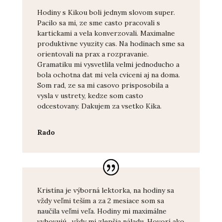
Hodiny s Kikou boli jednym slovom super.
Pacilo sa mi, ze sme casto pracovali s
kartickami a vela konverzovali. Maximalne
produktivne vyuzity cas. Na hodinach sme sa
orientovali na prax a rozpravanie.
Gramatiku mi vysvetlila velmi jednoducho a
bola ochotna dat mi vela cviceni aj na doma.
Som rad, ze sa mi casovo prisposobila a
vysla v ustrety, kedze som casto
odcestovany. Dakujem za vsetko Kika.
Rado
Kristína je výborná lektorka, na hodiny sa
vždy veľmi teším a za 2 mesiace som sa
naučila veľmi veľa. Hodiny mi maximálne
vyhovujú , vždy mi zlepšia náladu. Hovorí ako