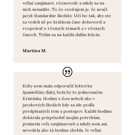
veľmi zaujímavé, rôznorodé a nikdy sa na
nich nenudíte. To čo oceňujem je, že neučí
jazyk štandardne školsky. Učí ho tak, aby ste
sa vedeli už po krátkom čase dohovoriť a
rozprávať o rôznych témach a v rôznych
časoch. Teším sa na každú ďalšiu lekciu.
Martina M.
Keby som mala odporučiť lektorku
španielčiny ďalej, bola by to jednoznačne
Kristínka. Hodiny s ňou neboli ako v
jazykových školách kde sa ide podľa
predpísaných tém a postupov. Každú hodinu
dokázala prispôsobiť mojím potrebám,
priniesla veľa zaujímavostí a nikdy som ani
nevedela ako tá hodina zbehla. Je veľmi