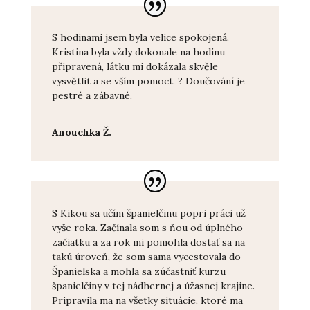
S hodinami jsem byla velice spokojená.
Kristina byla vždy dokonale na hodinu
připravená, látku mi dokázala skvěle
vysvětlit a se vším pomoct. ? Doučování je
pestré a zábavné.
Anouchka Ž.
S Kikou sa učím španielčinu popri práci už
vyše roka. Začínala som s ňou od úplného
začiatku a za rok mi pomohla dostať sa na
takú úroveň, že som sama vycestovala do
Španielska a mohla sa zúčastniť kurzu
španielčiny v tej nádhernej a úžasnej krajine.
Pripravila ma na všetky situácie, ktoré ma