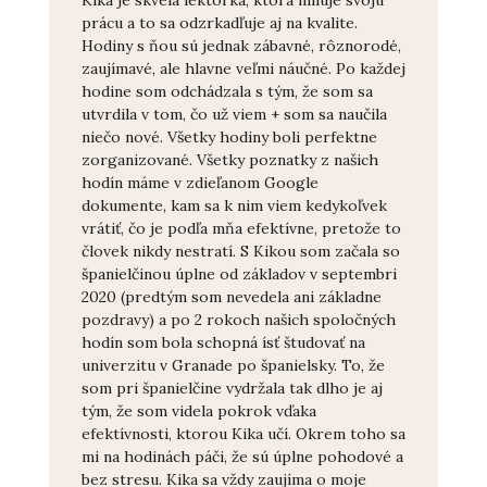
prácu a to sa odzrkadľuje aj na kvalite.
Hodiny s ňou sú jednak zábavné, rôznorodé,
zaujímavé, ale hlavne veľmi náučné. Po každej
hodine som odchádzala s tým, že som sa
utvrdila v tom, čo už viem + som sa naučila
niečo nové. Všetky hodiny boli perfektne
zorganizované. Všetky poznatky z našich
hodín máme v zdieľanom Google
dokumente, kam sa k nim viem kedykoľvek
vrátiť, čo je podľa mňa efektívne, pretože to
človek nikdy nestratí. S Kikou som začala so
španielčinou úplne od základov v septembri
2020 (predtým som nevedela ani základne
pozdravy) a po 2 rokoch našich spoločných
hodín som bola schopná ísť študovať na
univerzitu v Granade po španielsky. To, že
som pri španielčine vydržala tak dlho je aj
tým, že som videla pokrok vďaka
efektívnosti, ktorou Kika učí. Okrem toho sa
mi na hodinách páči, že sú úplne pohodové a
bez stresu. Kika sa vždy zaujíma o moje