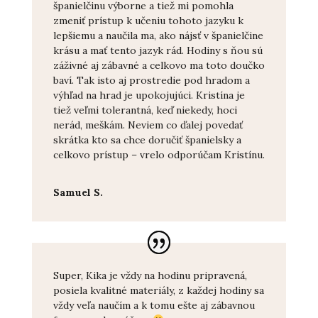
španielčinu výborne a tiež mi pomohla
zmeniť prístup k učeniu tohoto jazyku k
lepšiemu a naučila ma, ako nájsť v španielčine
krásu a mať tento jazyk rád. Hodiny s ňou sú
záživné aj zábavné a celkovo ma toto doučko
baví. Tak isto aj prostredie pod hradom a
výhľad na hrad je upokojujúci. Kristína je
tiež veľmi tolerantná, keď niekedy, hoci
nerád, meškám. Neviem co ďalej povedať
skrátka kto sa chce doručiť španielsky a
celkovo prístup – vrelo odporúčam Kristínu.
Samuel S.
Super, Kika je vždy na hodinu pripravená,
posiela kvalitné materiály, z každej hodiny sa
vždy veľa naučím a k tomu ešte aj zábavnou