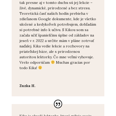
tak presne aj v tomto duchu sú jej lekcie –
živé, dynamické, prirodzené a bez stresu.
Teoretická časť našich hodín prebieha v
zdieľanom Google dokumente, kde je všetko
uložené a kedykoľvek potrebujem, dohľadám
si potrebné info k učivu. S Kikou som sa
začala učiť španielčinu úplne od základov na
jeseň v r. 2022 a určite mám v pláne zotrvať
naďalej. Kika vedie lekcie a rozhovory na
priateľskej báze, ale s prirodzenou
autoritou lektorky. Čo mne veľmi vyhovuje.
Vrelo odporúčam
Muchas gracias por
todo Kika!
Zuzka H.
Kika je skvelá lektorka, ktorá miluje svoju