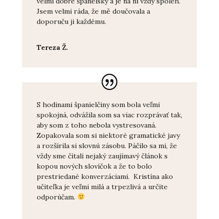
velmi dobře španělsky a je na ní vždy spoleh.
Jsem velmi ráda, že mě doučovala a
doporuču ji každému.
Tereza Ž.
S hodinami španielčiny som bola veľmi
spokojná, odvážila som sa viac rozprávať tak,
aby som z toho nebola vystresovaná.
Zopakovala som si niektoré gramatické javy
a rozšírila si slovnú zásobu. Páčilo sa mi, že
vždy sme čítali nejaký zaujímavý článok s
kopou nových slovíčok a že to bolo
prestriedané konverzáciami. Kristína ako
učiteľka je veľmi milá a trpezlivá a určite
odporúčam.