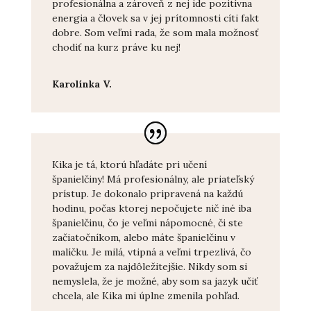
profesionálna a zároveň z nej ide pozitívna
energia a človek sa v jej prítomnosti cíti fakt
dobre. Som veľmi rada, že som mala možnosť
chodiť na kurz práve ku nej!
Karolínka V.
Kika je tá, ktorú hľadáte pri učení
španielčiny! Má profesionálny, ale priateľský
prístup. Je dokonalo pripravená na každú
hodinu, počas ktorej nepočujete nič iné iba
španielčinu, čo je veľmi nápomocné, či ste
začiatočníkom, alebo máte španielčinu v
malíčku. Je milá, vtipná a veľmi trpezlivá, čo
považujem za najdôležitejšie. Nikdy som si
nemyslela, že je možné, aby som sa jazyk učiť
chcela, ale Kika mi úplne zmenila pohľad.