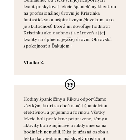
Odhliadnuc od všetkých jej nesporných
kvalít poskytovať lekcie španielčiny klientom
na profesionálnej úrovni je Kristínka
fantastickým a inšpiratívnym človekom, a to
je skutočnosť, ktorá mi dovoľuje hodnotiť
Kristínku ako osobnosť a zároveň aj jej
kvality na úplne najvyššej úrovni. Obrovská
spokojnosť a Ďakujem !
Vladko Z.
Hodiny španielčiny s Kikou odporúčame
všetkým, ktorí sa chcú naučiť španielčinu
efektívnou a príjemnou formou. Všetky
lekcie boli perfektne pripravené, témy a
aktivity boli zaujímavé a nikdy sme sa na
hodinách nenudili. Kika je úžasná osoba a
lektorka v jednom, má skvelý prístup aj