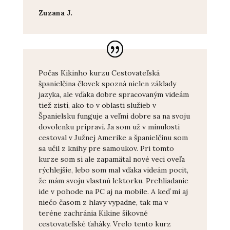
Zuzana J.
Počas Kikinho kurzu Cestovateľská
španielčina človek spozná nielen základy
jazyka, ale vďaka dobre spracovaným videám
tiež zistí, ako to v oblasti služieb v
Španielsku funguje a veľmi dobre sa na svoju
dovolenku pripraví. Ja som už v minulosti
cestoval v Južnej Amerike a španielčinu som
sa učil z knihy pre samoukov. Pri tomto
kurze som si ale zapamätal nové veci oveľa
rýchlejšie, lebo som mal vďaka videám pocit,
že mám svoju vlastnú lektorku. Prehliadanie
ide v pohode na PC aj na mobile. A keď mi aj
niečo časom z hlavy vypadne, tak ma v
teréne zachránia Kikine šikovné
cestovateľské ťaháky. Vrelo tento kurz