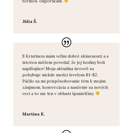
formou. odporúčam.
Júlia Š.
S Kristínou mám veľmi dobré skúsenosti a s
istotou môžem povedať, že jej hodiny boli
naplňujúce! Moja aktuálna úroveň sa
pohybuje niekde medzi levelom B1-B2.
Páčilo sa mi prispôsobovanie tém k mojim
záujmom, konverzácia a naučenie sa nových
vecí a to nie len v oblasti španielčiny.
Martina K.