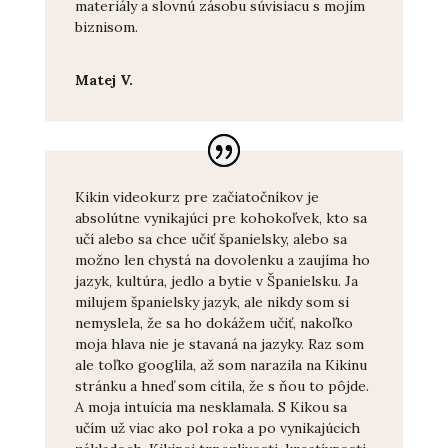
materiály a slovnú zásobu súvisiacu s mojím
biznisom.
Matej V.
Kikin videokurz pre začiatočníkov je
absolútne vynikajúci pre kohokoľvek, kto sa
učí alebo sa chce učiť španielsky, alebo sa
možno len chystá na dovolenku a zaujíma ho
jazyk, kultúra, jedlo a bytie v Španielsku. Ja
milujem španielsky jazyk, ale nikdy som si
nemyslela, že sa ho dokážem učiť, nakoľko
moja hlava nie je stavaná na jazyky. Raz som
ale toľko googlila, až som narazila na Kikinu
stránku a hneď som cítila, že s ňou to pôjde.
A moja intuícia ma nesklamala. S Kikou sa
učím už viac ako pol roka a po vynikajúcich