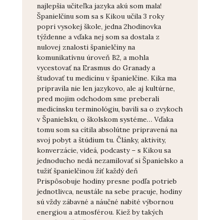
najlepšia učiteľka jazyka akú som mala!
Španielčinu som sa s Kikou učila 3 roky
popri vysokej škole, jedna 2hodinovka
týždenne a vďaka nej som sa dostala z
nulovej znalosti španielčiny na
komunikatívnu úroveň B2, a mohla
vycestovať na Erasmus do Granady a
študovať tu medicínu v španielčine. Kika ma
pripravila nie len jazykovo, ale aj kultúrne,
pred mojim odchodom sme preberali
medicínsku terminológiu, bavili sa o zvykoch
v Španielsku, o školskom systéme… Vďaka
tomu som sa cítila absolútne pripravená na
svoj pobyt a štúdium tu. Články, aktivity,
konverzácie, videá, podcasty – s Kikou sa
jednoducho nedá nezamilovať si Španielsko a
tužiť španielčinou žiť každý deň
Prispôsobuje hodiny presne podľa potrieb
jednotlivca, neustále na sebe pracuje, hodiny
sú vždy zábavné a náučné nabité výbornou
energiou a atmosférou. Kiež by takých