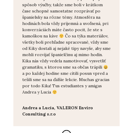
spôsob výučby, takže sme boli v krátkom
čase schopné samostatne rozprávať po
španielsky na rôzne témy. Atmosféra na
hodinách bola vždy príjemná a uvoľnená, pri
konverzáciách máte často pocit, že ste s
kamoškou na káve
Čo sa týka materiálov,
všetky boli prehľadne spracované, vždy sme
od Kiky dostali aj nejaké tipy navyše, aby sme
mohli rozvíjať španielčinu aj mimo hodín.
Kika nás vždy vedela namotivovať, vysvetliť
gramatiku, s ktorou sme sa občas trápili
a po každej hodine sme cítili posun vpred a
tešili sme sa na ďalšie lekcie. Muchas gracias
por todo Kika! Tus estudiantes y amigas
Andrea y Lucia
Andrea a Lucia, VALERON Enviro
Consulting s.r.o