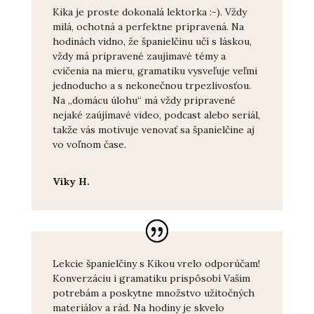
Kika je proste dokonalá lektorka :-). Vždy
milá, ochotná a perfektne pripravená. Na
hodinách vidno, že španielčinu učí s láskou,
vždy má pripravené zaujímavé témy a
cvičenia na mieru, gramatiku vysveľuje veľmi
jednoducho a s nekonečnou trpezlivosťou.
Na „domácu úlohu“ má vždy pripravené
nejaké zaújímavé video, podcast alebo seriál,
takže vás motivuje venovať sa španielčine aj
vo voľnom čase.
Viky H.
Lekcie španielčiny s Kikou vrelo odporúčam!
Konverzáciu i gramatiku prispôsobí Vašim
potrebám a poskytne množstvo užitočných
materiálov a rád. Na hodiny je skvelo