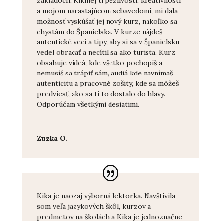
základoch, Kikinej trpezlivosti, kreatívnosti
a mojom narastajúcom sebavedomí, mi dala
možnosť vyskúšať jej nový kurz, nakoľko sa
chystám do Španielska. V kurze nájdeš
autentické veci a tipy, aby si sa v Španielsku
vedel obracať a necítil sa ako turista. Kurz
obsahuje videá, kde všetko pochopíš a
nemusíš sa trápiť sám, audiá kde navnímaš
autenticitu a pracovné zošity, kde sa môžeš
predviesť, ako sa ti to dostalo do hlavy.
Odporúčam všetkými desiatimi.
Zuzka O.
Kika je naozaj výborná lektorka. Navštívila
som veľa jazykových škôl, kurzov a
predmetov na školách a Kika je jednoznačne