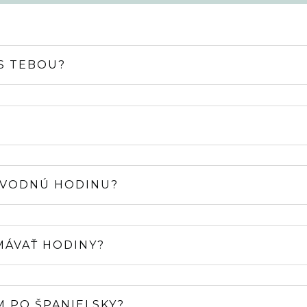
S TEBOU?
ÚVODNÚ HODINU?
MÁVAŤ HODINY?
 PO ŠPANIELSKY?