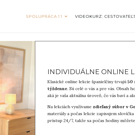
SPOLUPRÁCA 1:1
VIDEOKURZ: CESTOVATEĽS
INDIVIDUÁLNE ONLINE L
Klasické online lekcie španielčiny trvajú
50
týždenne
. Sú celé o vás a pre vás. Obsah 
aká je vaša aktuálna úroveň, čo vás baví a aké
Na lekciách využívame
zdieľaný súbor v G
materiály a počas lekcie zapisujem slovíčk
prístup 24/7, takže sa počas hodiny môžete 