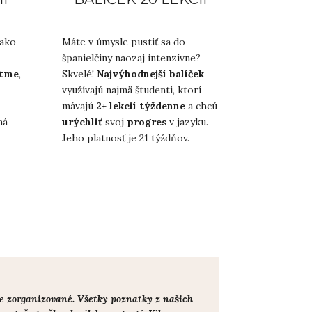
 ako
Máte v úmysle pustiť sa do
španielčiny naozaj intenzívne?
ytme
,
Skvelé!
Najvýhodnejší balíček
využívajú najmä študenti, ktorí
mávajú
2+ lekcií týždenne
a chcú
má
urýchliť
svoj
progres
v jazyku.
Jeho platnosť je 21 týždňov.
ktne zorganizované. Všetky poznatky z našich