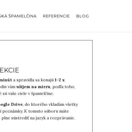
KÁ ŠPANIELČINA
REFERENCIE
BLOG
EKCIE
 minút
a spravidla sa konajú
1-2 x
hodín vám
ušijem na mieru
, podľa toho,
 sú vaše ciele v španielčine.
oogle Drive
, do ktorého vkladám všetky
a i poznámky. K tomuto súboru máte
plne sústrediť na jazyk a rozprávanie.