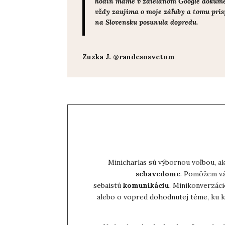
hodín máme v zdieľanom Google dokumente
vždy zaujíma o moje záľuby a tomu prisp
na Slovensku posunula dopredu.
Zuzka J. @randesosvetom
Minicharlas sú výbornou voľbou, ak
sebavedome
. Pomôžem vá
sebaistú
komunikáciu
. Minikonverzáci
alebo o vopred dohodnutej téme, ku k