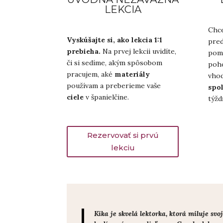
LEKCIA
Chce
Vyskúšajte si, ako lekcia 1:1
pred
prebieha.
Na prvej lekcii uvidíte,
pomô
či si sedíme, akým spôsobom
poh
pracujem, aké
materiály
vho
používam a preberieme vaše
spo
ciele
v španielčine.
týžd
Rezervovať si prvú
lekciu
Kika je skvelá lektorka, ktorá miluje sv