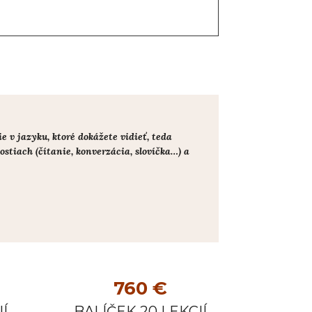
 v jazyku, ktoré dokážete vidieť, teda
stiach (čítanie, konverzácia, slovíčka…) a
760 €
Í
BALÍČEK 20 LEKCIÍ