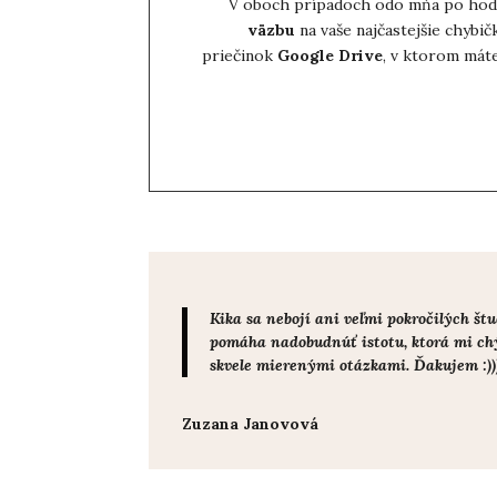
V oboch prípadoch odo mňa po hodi
väzbu
na vaše najčastejšie chybič
priečinok
Google Drive
, v ktorom mát
Kika sa nebojí ani veľmi pokročilých š
pomáha nadobudnúť istotu, ktorá mi chýb
skvele mierenými otázkami. Ďakujem :))
Zuzana Janovová