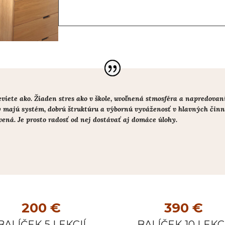
ete ako. Žiaden stres ako v škole, uvoľnená stmosféra a napredovanie
y majú systém, dobrú štruktúru a výbornú vyváženosť v hlavných činno
ená. Je prosto radosť od nej dostávať aj domáce úlohy.
200 €
390 €
BALÍČEK 5 LEKCIÍ
BALÍČEK 10 LEKCI