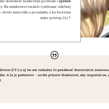
ne dostanete konkrétnu pochvalu i
spätnú
ky. Na minikonverzáciách využívame zdieľaný
e všetky materiály a poznámky a ku ktorému
máte prístup 24/7.
tudentov (C1+) a aj im má rozhodne čo ponúknuť: konverzácia zamera
a. A čo je podstatné – nechá priestor študentovi, aby rozprával on, 
)