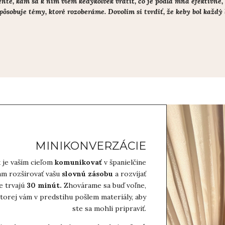
, kam sa k nim viem kedykoľvek vrátiť, čo je podľa mňa efektívne, p
ôsobuje témy, ktoré rozoberáme. Dovolím si tvrdiť, že keby bol každý 
MINIKONVERZÁCIE
 je vaším cieľom
komunikovať
v španielčine
m rozširovať vašu
slovnú zásobu
a rozvíjať
e trvajú
30 minút.
Zhovárame sa buď voľne,
torej vám v predstihu pošlem materiály, aby
ste sa mohli pripraviť.