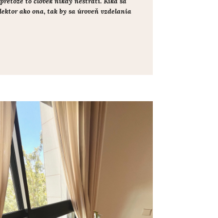
retože to človek nikdy nestratí. Kika sa
lektor ako ona, tak by sa úroveň vzdelania