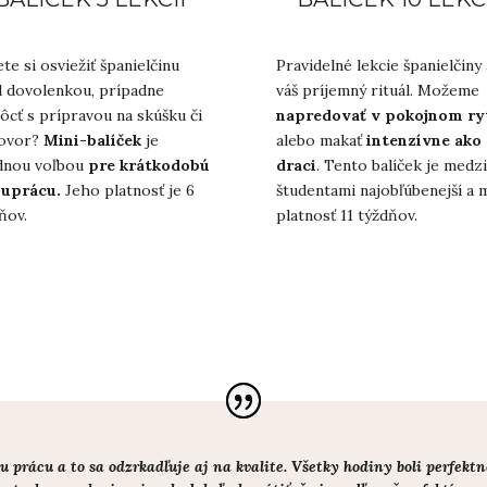
te si osviežiť španielčinu
Pravidelné lekcie španielčiny
 dovolenkou, prípadne
váš príjemný rituál. Možeme
cť s prípravou na skúšku či
napredovať v pokojnom r
ovor?
Mini-balíček
je
alebo makať
intenzívne ako
dnou voľbou
pre krátkodobú
draci
. Tento balíček je medzi
luprácu.
Jeho platnosť je 6
študentami najobľúbenejší a 
ňov.
platnosť 11 týždňov.
oju prácu a to sa odzrkadľuje aj na kvalite. Všetky hodiny boli perfe