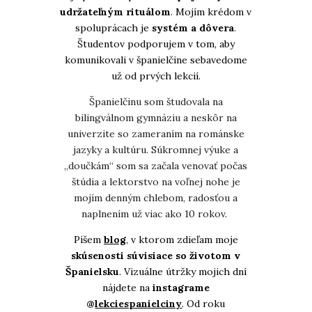
udržateľným rituálom
.
Mojím krédom v
spoluprácach je
systém a dôvera
.
Študentov podporujem v tom, aby
komunikovali v španielčine sebavedome
už od prvých lekcií.
Španielčinu som študovala na
bilingválnom gymnáziu a neskôr na
univerzite so zameraním na románske
jazyky a kultúru. Súkromnej výuke a
„doučkám“ som sa začala venovať počas
štúdia a lektorstvo na voľnej nohe je
mojím denným chlebom, radosťou a
naplnením už viac ako 10 rokov.
Píšem
blog
, v ktorom zdieľam moje
skúsenosti súvisiace so životom v
Španielsku
. Vizuálne útržky mojich dní
nájdete na
instagrame
@
lekciespanielciny
. Od roku