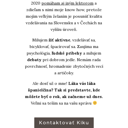
2020
pomáham aj iným lektorom
a
zdieľam s nimi moje know how, pretože
mojím veľkým želaním je posunúť kvalitu
vzdelávania na Slovensku a v Čechách na
vyššiu úroveň.
Milujem
žiť aktívne
, vzdelávať sa,
bicyklovať, špacírovať sa. Zaujíma ma
psychológia,
ľudské príbehy
a milujem
debaty
pri dobrom jedle. Nemám rada
povrchnosť, hromadenie zbytočných vecí
a artičoky.
Ale dosť už o mne!
Láka vás láka
španielčina? Tak si predstavte, kde
môžete byť o rok, ak začneme už dnes.
Veľmi sa teším sa na vašu správu
Kontaktovať Kiku