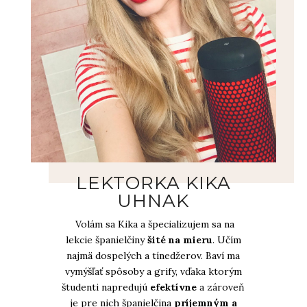
LEKTORKA KIKA
UHNAK
Volám sa Kika a špecializujem sa na
lekcie španielčiny
šité na mieru
. Učím
najmä dospelých a tínedžerov.
Baví ma
vymýšľať spôsoby a grify, vďaka ktorým
študenti napredujú
efektívne
a zároveň
je pre nich španielčina
príjemným a