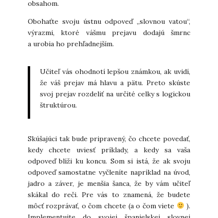
obsahom.
Obohaťte svoju ústnu odpoveď „slovnou vatou“,
výrazmi, ktoré vášmu prejavu dodajú šmrnc
a urobia ho prehľadnejším.
Učiteľ vás ohodnotí lepšou známkou, ak uvidí,
že váš prejav má hlavu a pätu. Preto skúste
svoj prejav rozdeliť na určité celky s logickou
štruktúrou.
Skúšajúci tak bude pripravený, čo chcete povedať,
kedy chcete uviesť príklady, a kedy sa vaša
odpoveď blíži ku koncu. Som si istá, že ak svoju
odpoveď samostatne vyčleníte napríklad na úvod,
jadro a záver, je menšia šanca, že by vám učiteľ
skákal do reči. Pre vás to znamená, že budete
môcť rozprávať, o čom chcete (a o čom viete
).
Implementujte do svojej španielskej slovnej