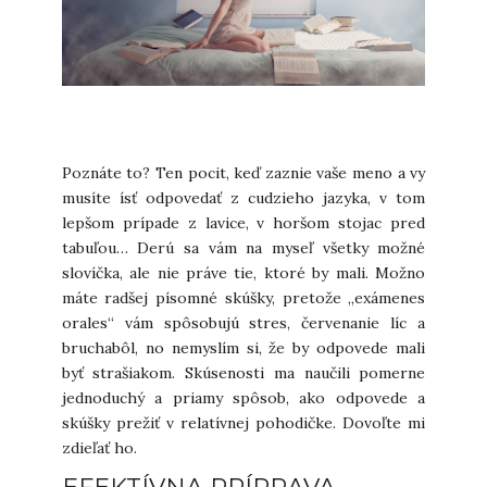
Poznáte to? Ten pocit, keď zaznie vaše meno a vy
musíte ísť odpovedať z cudzieho jazyka, v tom
lepšom prípade z lavice, v horšom stojac pred
tabuľou… Derú sa vám na myseľ všetky možné
slovíčka, ale nie práve tie, ktoré by mali. Možno
máte radšej písomné skúšky, pretože „exámenes
orales“ vám spôsobujú stres, červenanie líc a
bruchabôl, no nemyslím si, že by odpovede mali
byť strašiakom. Skúsenosti ma naučili pomerne
jednoduchý a priamy spôsob, ako odpovede a
skúšky prežiť v relatívnej pohodičke. Dovoľte mi
zdieľať ho.