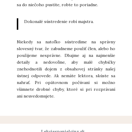
sa do niečoho pustíte, robte to poriadne.
Dokonalé sústredenie robí majstra.
Niekedy sa natoľko sústredíme na správny
slovesný tvar, že zabudneme použiť člen, alebo ho
použijeme nesprávne. Dbajme aj na najmenšie
detaily a nedovoľme, aby malé chybičky
znehodnotili dojem z obsahovej stránky našej
ústnej odpovede. Ak nemáte lektora, skúste sa
nahrať. Pri opätovnom počúvaní si možno
všimnete drobné chyby, ktoré si pri rozprávaní
ani neuvedomujete.
Lekciespanielciny.sk