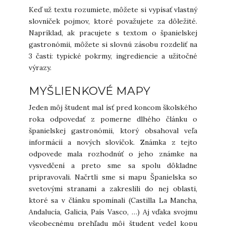
Keď už textu rozumiete, môžete si vypísať vlastný
slovníček pojmov, ktoré považujete za dôležité.
Napríklad, ak pracujete s textom o španielskej
gastronómii, môžete si slovnú zásobu rozdeliť na
3 časti: typické pokrmy, ingrediencie a užitočné
výrazy.
MYŠLIENKOVÉ MAPY
Jeden môj študent mal ísť pred koncom školského
roka odpovedať z pomerne dlhého článku o
španielskej gastronómii, ktorý obsahoval veľa
informácií a nových slovíčok. Známka z tejto
odpovede mala rozhodnúť o jeho známke na
vysvedčení a preto sme sa spolu dôkladne
pripravovali. Načrtli sme si mapu Španielska so
svetovými stranami a zakreslili do nej oblasti,
ktoré sa v článku spomínali (Castilla La Mancha,
Andalucía, Galicia, País Vasco, …) Aj vďaka svojmu
všeobecnému prehľadu môj študent vedel kopu