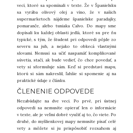
vecí, ktoré sa spomínali v texte. Že v Španielsku
sa vyrába olivový olej a víno, že v našich
supermarketoch nájdeme španielske paradajky,
pomaranče, alebo tuniaka Calvo. Do mapy sme
dopísali ku každej oblasti jedlá, ktoré su pre ňu
typické, s tým, že študent pri odpovedi pôjde zo
severu na juh, a nejako to obkecá vlastnými
slovami. Nemusí sa učiť naspamäť komplikované
súvetia, stačí, ak bude vedieť, čo chce povedať, a
vety si sformuluje sám. Keď si predstaví mapu,
ktorú si sám nakreslil, ľahšie si spomenie aj na
praktické údaje z článku.
ČLENENIE ODPOVEDE
Nezabúdajte na dve veci. Po prvé, pri ústnej
odpovedi sa nemusíte opierať len o informácie
v texte, ale je veľmi dobré využiť aj to, čo viete. Po
druhé, do myšlienkovej mapy nemusíte písať celé
vety a môžete si ju prispôsobiť rozsahom aj