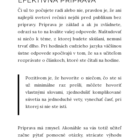
EFEKTÍVNA PRÍPRAVA
Či už to počujete radi alebo nie, pravdou je, že ani
najlepší svetoví rečníci nejdú pred publikum bez
prípravy. Príprava je základ a ak ju zvládnete,
odrazí sa to na kvalite vašej odpovede. Naštudovať
si niečo k téme, z ktorej budete skúšaní, nemusí
trvať dlho. Pri hodinách cudzieho jazyka väčšinou
ústne odpovede spočívajú v tom, že sa s učiteľom
rozprávate o článkoch, ktoré ste čítali na hodine.
Pozitívom je, že hovoríte o niečom, čo ste si
už minimálne raz prešli, môžete hovoriť
vlastnými slovami, zjednodušiť komplikované
súvetia na jednoduché vety, vynechať časť, pri
ktorej si nie ste istí.
Príprava má zmysel. Akonáhle sa vás totiž učiteľ
začne pýtať pomocné otázky, strácate výhodu