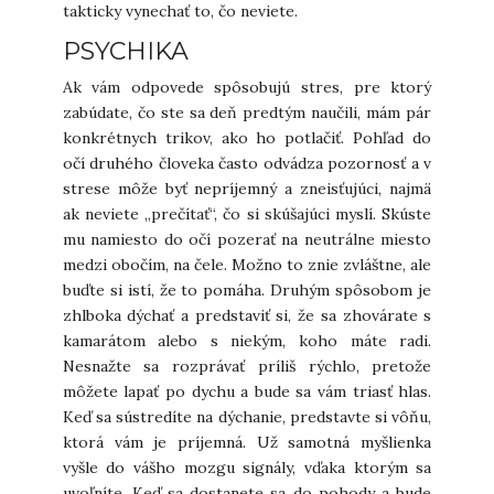
takticky vynechať to, čo neviete.
PSYCHIKA
Ak vám odpovede spôsobujú stres, pre ktorý
zabúdate, čo ste sa deň predtým naučili, mám pár
konkrétnych trikov, ako ho potlačiť. Pohľad do
očí druhého človeka často odvádza pozornosť a v
strese môže byť nepríjemný a zneisťujúci, najmä
ak neviete „prečítať“, čo si skúšajúci myslí. Skúste
mu namiesto do očí pozerať na neutrálne miesto
medzi obočím, na čele. Možno to znie zvláštne, ale
buďte si istí, že to pomáha. Druhým spôsobom je
zhlboka dýchať a predstaviť si, že sa zhovárate s
kamarátom alebo s niekým, koho máte radi.
Nesnažte sa rozprávať príliš rýchlo, pretože
môžete lapať po dychu a bude sa vám triasť hlas.
Keď sa sústredíte na dýchanie, predstavte si vôňu,
ktorá vám je príjemná. Už samotná myšlienka
vyšle do vášho mozgu signály, vďaka ktorým sa
uvoľníte. Keď sa dostanete sa do pohody a bude