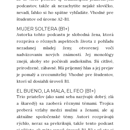
podcastov, takže ak nezachytíte nejaké slovíčko,
nevadí, ľahko si ho spätne vyhľadáte. Vhodné pre
študentov od úrovne A2-B1.
MUJER SOLTERA (B1+)
Autorka tohto podcastu je slobodná žena, ktorá
rozpráva o rôznych aspektoch života z pohľadu
nezadanej mladej ženy, otvorenej voči
nadväzovaniu nových známostí. Jej monológy
znejú, akoby ste počúvali audioknihu. Sú citlivé,
prirodzené, zábavné. Má príjemný hlas a jej prejav
je pomalý a zrozumiteľný. Vhodné pre študentov,
ktorí už dosiahli úroveň B1.
EL BUENO, LA MALA, EL FEO (B1+)
Trio priateľov (ako sami seba nazývajú: dobrý, zlá
a škaredý) sa zaoberá rôznymi témami. Trojica
preberá vzťahy medzi mužmi a ženami, ale aj
aktuálne spoločenské témy. Autori rozprávajú
rýchlo, neraz sa prekrikujú, takže tento podcast
si užijete, ak máte aspoň úroveň B1-B2 a už ste si