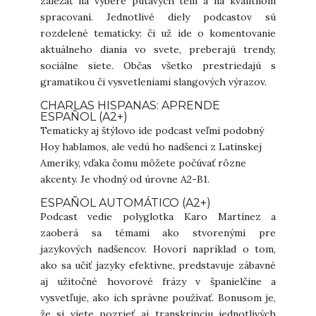
záležať na výbere pútavých tém a na kvalitnom
spracovaní. Jednotlivé diely podcastov sú
rozdelené tematicky: či už ide o komentovanie
aktuálneho diania vo svete, preberajú trendy,
sociálne siete. Občas všetko prestriedajú s
gramatikou či vysvetleniami slangových výrazov.
CHARLAS HISPANAS: APRENDE
ESPAÑOL (A2+)
Tematicky aj štýlovo ide podcast veľmi podobný
Hoy hablamos, ale vedú ho nadšenci z Latinskej
Ameriky, vďaka čomu môžete počúvať rôzne
akcenty. Je vhodný od úrovne A2-B1.
ESPAÑOL AUTOMÁTICO (A2+)
Podcast vedie polyglotka Karo Martínez a
zaoberá sa témami ako stvorenými pre
jazykových nadšencov. Hovorí napríklad o tom,
ako sa učiť jazyky efektívne, predstavuje zábavné
aj užitočné hovorové frázy v španielčine a
vysvetľuje, ako ich správne používať. Bonusom je,
že si viete pozrieť aj transkripciu jednotlivých