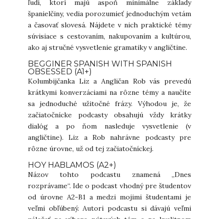
ľudí, ktorí majú aspoň minimálne základy
španielčiny, vedia porozumieť jednoduchým vetám
a časovať slovesá. Nájdete v nich praktické témy
súvisiace s cestovaním, nakupovaním a kultúrou,
ako aj stručné vysvetlenie gramatiky v angličtine.
BEGGINER SPANISH WITH SPANISH
OBSESSED (A1+)
Kolumbijčanka Liz a Angličan Rob vás prevedú
krátkymi konverzáciami na rôzne témy a naučíte
sa jednoduché užitočné frázy. Výhodou je, že
začiatočnícke podcasty obsahujú vždy krátky
dialóg a po ňom nasleduje vysvetlenie (v
angličtine). Liz a Rob nahrávne podcasty pre
rôzne úrovne, už od tej začiatočníckej.
HOY HABLAMOS (A2+)
Názov tohto podcastu znamená „Dnes
rozprávame“. Ide o podcast vhodný pre študentov
od úrovne A2-B1 a medzi mojimi študentami je
veľmi obľúbený. Autori podcastu si dávajú veľmi