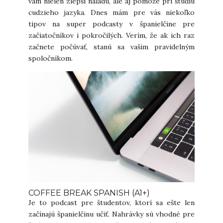
vám nielen zlepší náladu, ale aj pomôže pri štúdiu
cudzieho jazyka. Dnes mám pre vás niekoľko
tipov na super podcasty v španielčine pre
začiatočníkov i pokročilých. Verím, že ak ich raz
začnete počúvať, stanú sa vašim pravidelným
spoločníkom.
COFFEE BREAK SPANISH (A1+)
Je to podcast pre študentov, ktorí sa ešte len
začínajú španielčinu učiť. Nahrávky sú vhodné pre