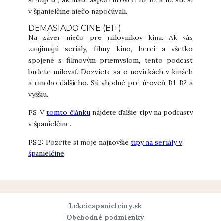
v španielčine niečo napočúvali.
DEMASIADO CINE (B1+)
Na záver niečo pre milovníkov kina. Ak vás
zaujímajú seriály, filmy, kino, herci a všetko
spojené s filmovým priemyslom, tento podcast
budete milovať. Dozviete sa o novinkách v kinách
a mnoho ďalšieho. Sú vhodné pre úroveň B1-B2 a
vyššiu.
PS: V
tomto článku
nájdete ďalšie tipy na podcasty
v španielčine.
PS 2: Pozrite si moje najnovšie
tipy na seriály v
španielčine
.
Lekciespanielciny.sk
Obchodné podmienky