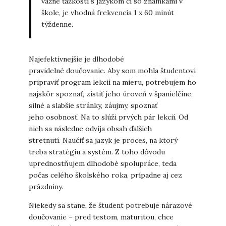
vážne ťažkosti s jazykom či so známkami v
škole, je vhodná frekvencia 1 x 60 minút
týždenne.
Najefektívnejšie je dlhodobé
pravidelné doučovanie. Aby som mohla študentovi
pripraviť program lekcií na mieru, potrebujem ho
najskôr spoznať, zistiť jeho úroveň v španielčine,
silné a slabšie stránky, záujmy, spoznať
jeho osobnosť. Na to slúži prvých pár lekcií. Od
nich sa následne odvíja obsah ďalších
stretnutí. Naučiť sa jazyk je proces, na ktorý
treba stratégiu a systém. Z toho dôvodu
uprednostňujem dlhodobé spolupráce, teda
počas celého školského roka, prípadne aj cez
prázdniny.
Niekedy sa stane, že študent potrebuje nárazové
doučovanie – pred testom, maturitou, chce