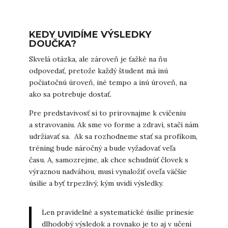
KEDY UVIDÍME VÝSLEDKY
DOUČKA?
Skvelá otázka, ale zároveň je ťažké na ňu
odpovedať, pretože každý študent má inú
počiatočnú úroveň, iné tempo a inú úroveň, na
ako sa potrebuje dostať.
Pre predstavivosť si to prirovnajme k cvičeniu
a stravovaniu. Ak sme vo forme a zdraví, stačí nám
udržiavať sa. Ak sa rozhodneme stať sa profíkom,
tréning bude náročný a bude vyžadovať veľa
času. A, samozrejme, ak chce schudnúť človek s
výraznou nadváhou, musí vynaložiť oveľa väčšie
úsilie a byť trpezlivý, kým uvidí výsledky.
Len pravidelné a systematické úsilie prinesie
dlhodobý výsledok a rovnako je to aj v učení