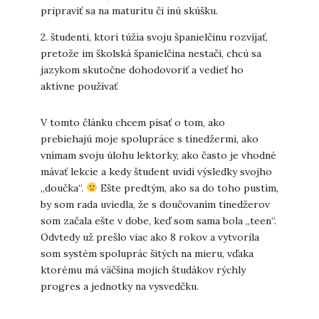
pripraviť sa na maturitu či inú skúšku.
2. študenti, ktorí túžia svoju španielčinu rozvíjať,
pretože im školská španielčina nestačí, chcú sa
jazykom skutočne dohodovoriť a vedieť ho
aktívne používať
V tomto článku chcem písať o tom, ako
prebiehajú moje spolupráce s tínedžermi, ako
vnímam svoju úlohu lektorky, ako často je vhodné
mávať lekcie a kedy študent uvidí výsledky svojho
„doučka“.
Ešte predtým, ako sa do toho pustím,
by som rada uviedla, že s doučovaním tínedžerov
som začala ešte v dobe, keď som sama bola „teen“.
Odvtedy už prešlo viac ako 8 rokov a vytvorila
som systém spoluprác šitých na mieru, vďaka
ktorému má väčšina mojich študákov rýchly
progres a jednotky na vysvedčku.