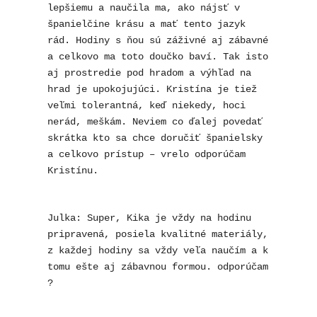
lepšiemu a naučila ma, ako nájsť v 
španielčine krásu a mať tento jazyk 
rád. Hodiny s ňou sú záživné aj zábavné 
a celkovo ma toto doučko baví. Tak isto 
aj prostredie pod hradom a výhľad na 
hrad je upokojujúci. Kristína je tiež 
veľmi tolerantná, keď niekedy, hoci 
nerád, meškám. Neviem co ďalej povedať 
skrátka kto sa chce doručiť španielsky 
a celkovo prístup – vrelo odporúčam 
Kristínu.
Julka: Super, Kika je vždy na hodinu 
pripravená, posiela kvalitné materiály, 
z každej hodiny sa vždy veľa naučím a k 
tomu ešte aj zábavnou formou. odporúčam 
?
