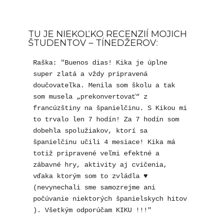
TU JE NIEKOĽKO RECENZIÍ MOJICH
ŠTUDENTOV – TÍNEDŽEROV:
Raška: "Buenos dias! Kika je úplne 
super zlatá a vždy pripravená 
doučovateľka. Menila som školu a tak 
som musela „prekonvertovať“ z 
francúzštiny na španielčinu. S Kikou mi 
to trvalo len 7 hodín! Za 7 hodín som 
dobehla spolužiakov, ktorí sa 
španielčinu učili 4 mesiace! Kika má 
totiž pripravené veľmi efektné a 
zábavné hry, aktivity aj cvičenia, 
vďaka ktorým som to zvládla ♥️ 
(nevynechali sme samozrejme ani 
počúvanie niektorých španielskych hitov 