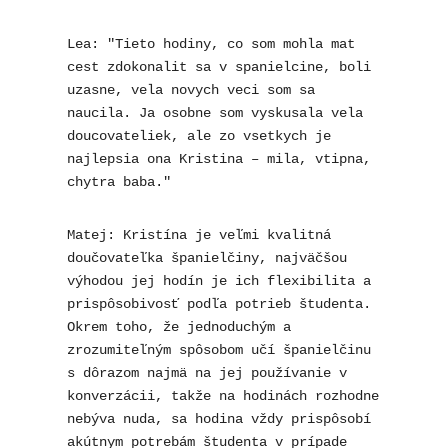
Lea: "Tieto hodiny, co som mohla mat 
cest zdokonalit sa v spanielcine, boli 
uzasne, vela novych veci som sa 
naucila. Ja osobne som vyskusala vela 
doucovateliek, ale zo vsetkych je 
najlepsia ona Kristina – mila, vtipna, 
chytra baba."
Matej: Kristína je veľmi kvalitná 
doučovateľka španielčiny, najväčšou 
výhodou jej hodín je ich flexibilita a 
prispôsobivosť podľa potrieb študenta. 
Okrem toho, že jednoduchým a 
zrozumiteľným spôsobom učí španielčinu 
s dôrazom najmä na jej používanie v 
konverzácii, takže na hodinách rozhodne 
nebýva nuda, sa hodina vždy prispôsobí 
akútnym potrebám študenta v prípade 