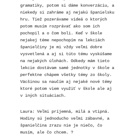
gramatiky, potom si dáme konverzáciu, a 
niekedy si zahráme aj nejakú španielsku 
hru. Tiež pozerávame videá o ktorých 
potom musím rozprávať ako som ich 
pochopil a o čom boli. Keď v škole 
nejakej téme nepochopím na lekciách 
španielčiny je mi vždy veľmi dobre 
vysvetlená a aj si túto tému vyskúšame 
na nejakých úlohách. Odkedy mám tieto 
lekcie dostávam samé jednotky v škole a 
perfektne chápem všetky témy zo školy. 
Väcšinou sa naučím aj nejaké nové témy 
ktoré potom viem využiť v škole ale aj 
v iných situáciach.
Laura: Veľmi príjemná, milá a vtipná. 
Hodiny sú jednoducho veľmi zábavné, a 
španielčina zrazu nie je niečo, čo 
musím, ale čo chcem. ? 