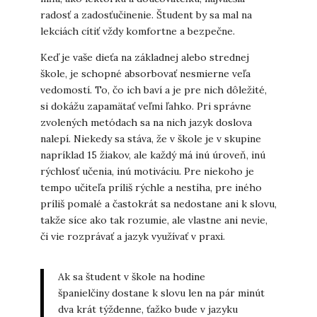
radosť a zadosťučinenie. Študent by sa mal na
lekciách cítiť vždy komfortne a bezpečne.
Keď je vaše dieťa na základnej alebo strednej
škole, je schopné absorbovať nesmierne veľa
vedomostí. To, čo ich baví a je pre nich dôležité,
si dokážu zapamätať veľmi ľahko. Pri správne
zvolených metódach sa na nich jazyk doslova
nalepí. Niekedy sa stáva, že v škole je v skupine
napríklad 15 žiakov, ale každý má inú úroveň, inú
rýchlosť učenia, inú motiváciu. Pre niekoho je
tempo učiteľa príliš rýchle a nestíha, pre iného
príliš pomalé a častokrát sa nedostane ani k slovu,
takže síce ako tak rozumie, ale vlastne ani nevie,
či vie rozprávať a jazyk využívať v praxi.
Ak sa študent v škole na hodine
španielčiny dostane k slovu len na pár minút
dva krát týždenne, ťažko bude v jazyku