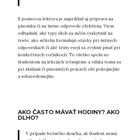
S pomocou lektora je napríklad aj príprava na
písomku či na ústne odpovede efektívna. Viem
odhadnúť, aké typy úloh sa môžu vyskytnúť na
teste, ako učitelia formulujú otázky pri ústnych
odpovediach či aké témy esejí sa zvyknú písať pri
konkrétnych ročníkoch. To všetko spolu so
študentom na lekciách trénujeme a vďaka tomu sa
pri skúšaní čí písomných prácach cíti pokojnejšie
a sebavedomejšie.
AKO ČASTO MÁVAŤ HODINY? AKO
DLHO?
V prípade bežného doučka, ak študent nemá