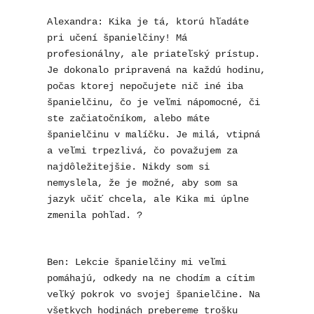
Alexandra: Kika je tá, ktorú hľadáte 
pri učení španielčiny! Má 
profesionálny, ale priateľský prístup. 
Je dokonalo pripravená na každú hodinu, 
počas ktorej nepočujete nič iné iba 
španielčinu, čo je veľmi nápomocné, či 
ste začiatočníkom, alebo máte 
španielčinu v malíčku. Je milá, vtipná 
a veľmi trpezlivá, čo považujem za 
najdôležitejšie. Nikdy som si 
nemyslela, že je možné, aby som sa 
jazyk učiť chcela, ale Kika mi úplne 
zmenila pohľad. ?
Ben: Lekcie španielčiny mi veľmi 
pomáhajú, odkedy na ne chodím a cítim 
veľký pokrok vo svojej španielčine. Na 
všetkych hodinách prebereme trošku 