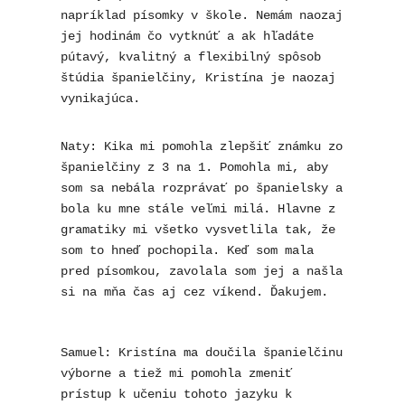
napríklad písomky v škole. Nemám naozaj 
jej hodinám čo vytknúť a ak hľadáte 
pútavý, kvalitný a flexibilný spôsob 
štúdia španielčiny, Kristína je naozaj 
vynikajúca.
Naty: Kika mi pomohla zlepšiť známku zo 
španielčiny z 3 na 1. Pomohla mi, aby 
som sa nebála rozprávať po španielsky a 
bola ku mne stále veľmi milá. Hlavne z 
gramatiky mi všetko vysvetlila tak, že 
som to hneď pochopila. Keď som mala 
pred písomkou, zavolala som jej a našla 
si na mňa čas aj cez víkend. Ďakujem.
Samuel: Kristína ma doučila španielčinu 
výborne a tiež mi pomohla zmeniť 
prístup k učeniu tohoto jazyku k 