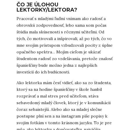
ČO JE ÚLOHOU
LEKTORKY/LEKTORA?
Pracovať s mladými ľuďmi vnímam ako radosť a
obrovskú zodpovednosť, lebo sama som počas
štúdia mala skúsenosti s rôznymi učiteľmi. Od
tých, čo motivovali a inšpirovali, až po tých, čo vo
mne svojím prístupom vzbudzovali pocity z úplne
opačného spektra… Mojím cieľom je ukázať
študentom radosť zo vzdelávania, pretože znalosť
španielčiny bude možno jedna z najlepších
investícií do ich budúcnosti.
Ako lektorka mám česť vidieť, ako sa zo študenta,
ktorý sa na hodine španielčiny v škole hanbil
rozprávať a mal stres pred učiteľom, stáva
sebavedomý mladý človek, ktorý je v komunikácii
čoraz sebaistejší. Alebo ako sa mladej slečne
postupne plní sen a na instagram píše popisy k
svojím fotkám v tomto krásnom jazyku. To je pre
mňa, ako lektorku a doučovateľku, najväčšia