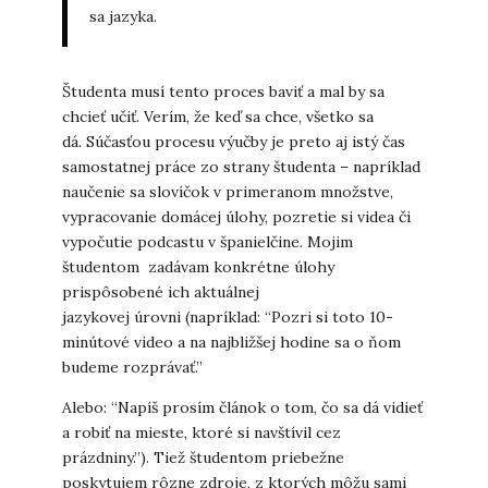
sa jazyka.
Študenta musí tento proces baviť a mal by sa
chcieť učiť. Verím, že keď sa chce, všetko sa
dá. Súčasťou procesu výučby je preto aj istý čas
samostatnej práce zo strany študenta – napríklad
naučenie sa slovíčok v primeranom množstve,
vypracovanie domácej úlohy, pozretie si videa či
vypočutie podcastu v španielčine. Mojim
študentom zadávam konkrétne úlohy
prispôsobené ich aktuálnej
jazykovej úrovni (napríklad: “Pozri si toto 10-
minútové video a na najbližšej hodine sa o ňom
budeme rozprávať.”
Alebo: “Napíš prosím článok o tom, čo sa dá vidieť
a robiť na mieste, ktoré si navštívil cez
prázdniny.”). Tiež študentom priebežne
poskytujem rôzne zdroje, z ktorých môžu sami