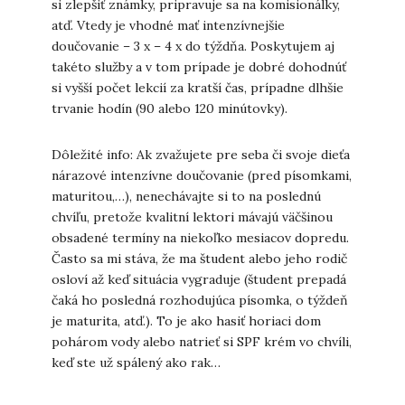
si zlepšiť známky, pripravuje sa na komisionálky,
atď. Vtedy je vhodné mať intenzívnejšie
doučovanie – 3 x – 4 x do týždňa. Poskytujem aj
takéto služby a v tom prípade je dobré dohodnúť
si vyšší počet lekcií za kratší čas, prípadne dlhšie
trvanie hodín (90 alebo 120 minútovky).
Dôležité info: Ak zvažujete pre seba či svoje dieťa
nárazové intenzívne doučovanie (pred písomkami,
maturitou,…), nenechávajte si to na poslednú
chvíľu, pretože kvalitní lektori mávajú väčšinou
obsadené termíny na niekoľko mesiacov dopredu.
Často sa mi stáva, že ma študent alebo jeho rodič
osloví až keď situácia vygraduje (študent prepadá
čaká ho posledná rozhodujúca písomka, o týždeň
je maturita, atď.). To je ako hasiť horiaci dom
pohárom vody alebo natrieť si SPF krém vo chvíli,
keď ste už spálený ako rak…