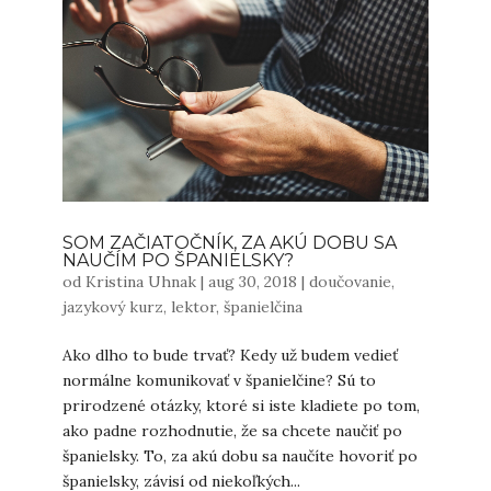
SOM ZAČIATOČNÍK, ZA AKÚ DOBU SA
NAUČÍM PO ŠPANIELSKY?
od
Kristina Uhnak
|
aug 30, 2018
|
doučovanie
,
jazykový kurz
,
lektor
,
španielčina
Ako dlho to bude trvať? Kedy už budem vedieť
normálne komunikovať v španielčine? Sú to
prirodzené otázky, ktoré si iste kladiete po tom,
ako padne rozhodnutie, že sa chcete naučiť po
španielsky. To, za akú dobu sa naučíte hovoriť po
španielsky, závisí od niekoľkých...