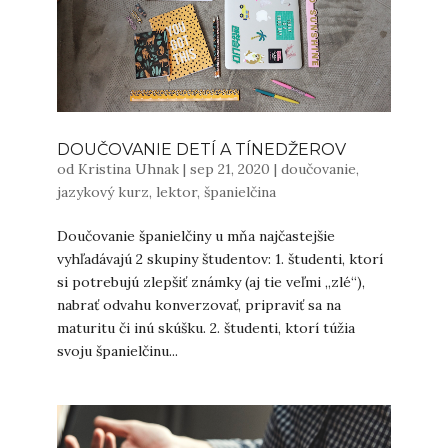
DOUČOVANIE DETÍ A TÍNEDŽEROV
od
Kristina Uhnak
|
sep 21, 2020
|
doučovanie
,
jazykový kurz
,
lektor
,
španielčina
Doučovanie španielčiny u mňa najčastejšie
vyhľadávajú 2 skupiny študentov: 1. študenti, ktorí
si potrebujú zlepšiť známky (aj tie veľmi „zlé“),
nabrať odvahu konverzovať, pripraviť sa na
maturitu či inú skúšku. 2. študenti, ktorí túžia
svoju španielčinu...