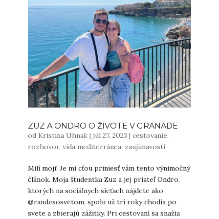
ZUZ A ONDRO O ŽIVOTE V GRANADE
od
Kristina Uhnak
|
júl 27, 2023
|
cestovanie
,
rozhovor
,
vida mediterránea
,
zaujímavosti
Milí moji! Je mi cťou priniesť vám tento výnimočný
článok. Moja študentka Zuz a jej priateľ Ondro,
ktorých na sociálnych sieťach nájdete ako
@randesosvetom, spolu už tri roky chodia po
svete a zbierajú zážitky. Pri cestovaní sa snažia