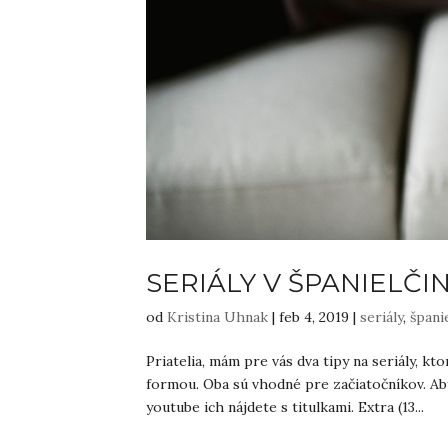
SERIÁLY V ŠPANIELČI
od
Kristina Uhnak
|
feb 4, 2019
|
seriály
,
špani
Priatelia, mám pre vás dva tipy na seriály, k
formou. Oba sú vhodné pre začiatočníkov. Aby
youtube ich nájdete s titulkami. Extra (13...