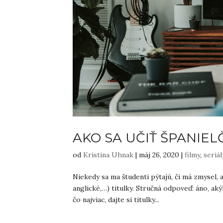
AKO SA UČIŤ ŠPANIE
od
Kristina Uhnak
|
máj 26, 2020
|
filmy
,
seriál
Niekedy sa ma študenti pýtajú, či má zmysel, 
anglické,…) titulky. Stručná odpoveď: áno, ak
čo najviac, dajte si titulky...