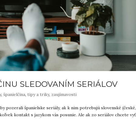
LČINU SLEDOVANÍM SERIÁLOV
y
,
španielčina
,
tipy a triky
,
zaujímavosti
aby pozerali španielske seriály, ak k nim potrebujú slovenské (české
ýkoľvek kontakt s jazykom vás posunie. Ale ak zo seriálov chcete vyť