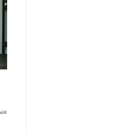
,
ažiť