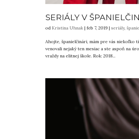
SERIÁLY V ŠPANIELČI
od
Kristina Uhnak
|
feb 7, 2019
|
seriály
,
španie
Ahojte, španielčinári, mám pre vás niekoľko ti
venovali nejaký ten mesiac a ste aspoň na úr
vraždy na elitnej škole. Rok: 2018...