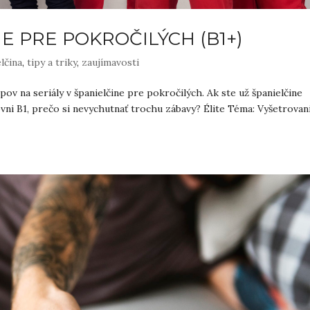
NE PRE POKROČILÝCH (B1+)
lčina
,
tipy a triky
,
zaujímavosti
pov na seriály v španielčine pre pokročilých. Ak ste už španielčine
ovni B1, prečo si nevychutnať trochu zábavy? Élite Téma: Vyšetrovan