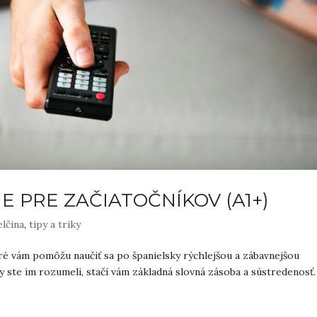
NE PRE ZAČIATOČNÍKOV (A1+)
elčina
,
tipy a triky
toré vám pomôžu naučiť sa po španielsky rýchlejšou a zábavnejšou
 ste im rozumeli, stačí vám základná slovná zásoba a sústredenosť.