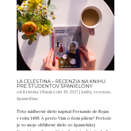
LA CELESTINA – RECENZIA NA KNIHU
PRE ŠTUDENTOV ŠPANIELČINY
od
Kristina Uhnak
|
okt 19, 2017
|
knihy
,
recenzie
,
španielčina
Toto nádherné dielo napísal Fernando de Rojas
v roku 1499. A prečo Vám o ňom píšem? Pretože
je to moje obľúbené dielo zo španielskej