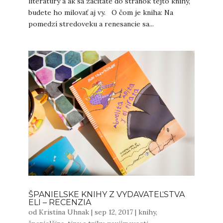
literatúry a ak sa začítate do stránok tejto knihy,
budete ho milovať aj vy. O čom je kniha: Na
pomedzí stredoveku a renesancie sa...
ŠPANIELSKE KNIHY Z VYDAVATEĽSTVA
ELI – RECENZIA
od
Kristina Uhnak
|
sep 12, 2017
|
knihy
,