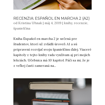
RECENZIA: ESPAÑOL EN MARCHA 2 (A2)
od
Kristina Uhnak
|
máj 4, 2019
|
knihy
,
recenzie
,
španielčina
Kniha Español en marcha 2 je určená pre
študentov, ktorí už zvládli úroveň A1 a sú
pripravení rozvíjať svoju španielčinu ďalej. Viaceré
kapitoly z tejto knihy rada využívam aj pri mojich
lekciách. Učebnica má 10 kapitol. Páči sa mi, že je
z veľkej časti zameraná na...