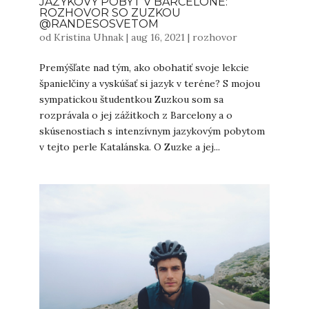
JAZYKOVÝ POBYT V BARCELONE:
ROZHOVOR SO ZUZKOU
@RANDESOSVETOM
od
Kristina Uhnak
|
aug 16, 2021
|
rozhovor
Premýšľate nad tým, ako obohatiť svoje lekcie
španielčiny a vyskúšať si jazyk v teréne? S mojou
sympatickou študentkou Zuzkou som sa
rozprávala o jej zážitkoch z Barcelony a o
skúsenostiach s intenzívnym jazykovým pobytom
v tejto perle Katalánska. O Zuzke a jej...