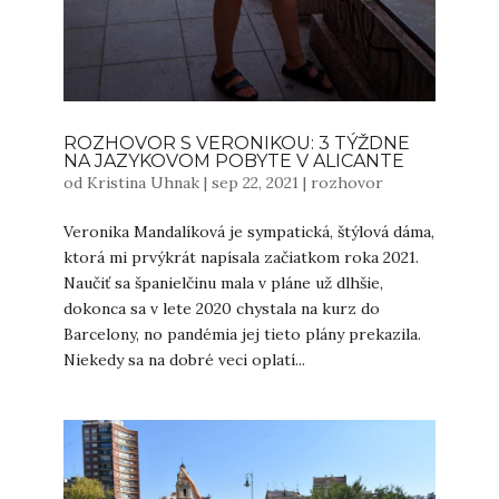
ROZHOVOR S VERONIKOU: 3 TÝŽDNE
NA JAZYKOVOM POBYTE V ALICANTE
od
Kristina Uhnak
|
sep 22, 2021
|
rozhovor
Veronika Mandalíková je sympatická, štýlová dáma,
ktorá mi prvýkrát napísala začiatkom roka 2021.
Naučiť sa španielčinu mala v pláne už dlhšie,
dokonca sa v lete 2020 chystala na kurz do
Barcelony, no pandémia jej tieto plány prekazila.
Niekedy sa na dobré veci oplatí...