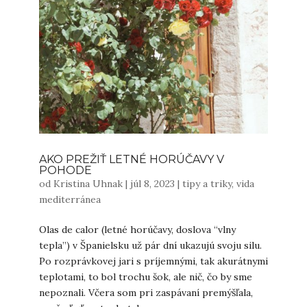
AKO PREŽIŤ LETNÉ HORÚČAVY V
POHODE
od
Kristina Uhnak
|
júl 8, 2023
|
tipy a triky
,
vida
mediterránea
Olas de calor (letné horúčavy, doslova “vlny
tepla”) v Španielsku už pár dní ukazujú svoju silu.
Po rozprávkovej jari s príjemnými, tak akurátnymi
teplotami, to bol trochu šok, ale nič, čo by sme
nepoznali. Včera som pri zaspávaní premýšľala,