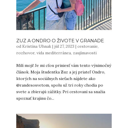
ZUZ A ONDRO O ŽIVOTE V GRANADE
od
Kristina Uhnak
|
júl 27, 2023
|
cestovanie
,
rozhovor
,
vida mediterránea
,
zaujímavosti
Milí moji! Je mi cťou priniesť vám tento výnimočný
článok. Moja študentka Zuz a jej priateľ Ondro,
ktorých na sociálnych sieťach nájdete ako
@randesosvetom, spolu už tri roky chodia po
svete a zbierajú zážitky. Pri cestovaní sa snažia
spoznať krajinu čo...