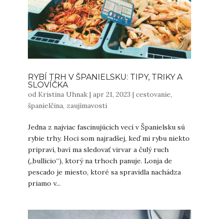
RYBÍ TRH V ŠPANIELSKU: TIPY, TRIKY A
SLOVÍČKA
od
Kristina Uhnak
|
apr 21, 2023
|
cestovanie
,
španielčina
,
zaujímavosti
Jedna z najviac fascinujúcich vecí v Španielsku sú
rybie trhy. Hoci som najradšej, keď mi rybu niekto
pripraví, baví ma sledovať virvar a čulý ruch
(„bullicio“), ktorý na trhoch panuje. Lonja de
pescado je miesto, ktoré sa spravidla nachádza
priamo v...