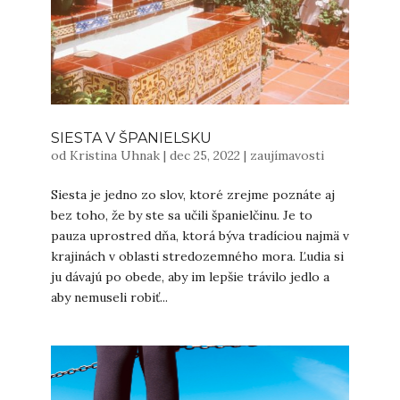
SIESTA V ŠPANIELSKU
od
Kristina Uhnak
|
dec 25, 2022
|
zaujímavosti
Siesta je jedno zo slov, ktoré zrejme poznáte aj
bez toho, že by ste sa učili španielčinu. Je to
pauza uprostred dňa, ktorá býva tradíciou najmä v
krajinách v oblasti stredozemného mora. Ľudia si
ju dávajú po obede, aby im lepšie trávilo jedlo a
aby nemuseli robiť...