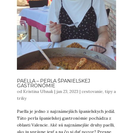
PAELLA – PERLA ŠPANIELSKEJ
GASTRONÓMIE
od
Kristina Uhnak
|
jan 23, 2023
|
cestovanie
,
tipy a
triky
Paella je jedno z najznámejších španielskych jedál.
Táto perla španielskej gastronómie pochádza z
oblasti Valencie. Aké sú najznámejšie druhy paelli,
ako ju správne jesť a na čo si dať pozor? Presne