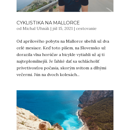
CYKLISTIKA NA MALLORCE
od
Michal Uhnák
|
júl 15, 2021
|
cestovanie
Od aprílového pobytu na Mallorce ubehli už dva
celé mesiace. Keď toto píšem, na Slovensko už
dorazila vlna horúčav a bicykle vytiahli už aj tí
najteplomilnejší. Je ľahké dať sa uchlácholiť
prívetivosťou počasia, skorým svitom a dlhými
večermi. Jún na dvoch kolesách...