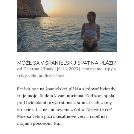
MÔŽE SA V ŠPANIELSKU SPAŤ NA PLÁŽI?
od
Kristina Uhnak
|
júl 14, 2023
|
cestovanie
,
tipy a
triky
,
vida mediterránea
Stráviť noc na španielskej pláži a sledovať hviezdy,
to je moje. Budem k vám úprimná. Keď som spala
pod hviezdami prvýkrát, mala som strach z tmy,
zo zvierat, a už ani neviem z čoho. Ale viete čo?
Mne sa veľmi páči skúšať nové veci a robiť ich
mojím spôsobom. Na...